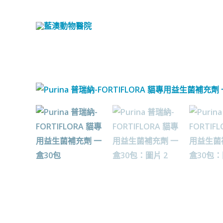
跳
至
主
要
內
容