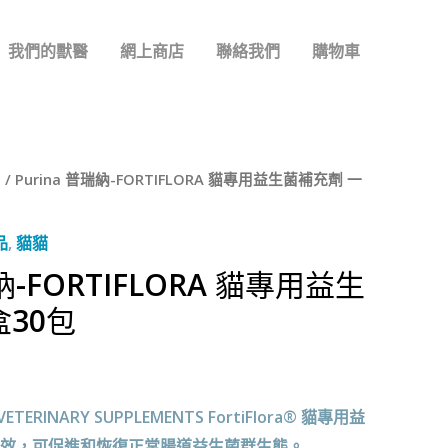
我們的獸醫
網上商店
聯絡我們
購物車
胃
/ Purina 普瑞納-FORTIFLORA 貓專用益生菌補充劑 一
品
,
貓貓
瑞納-FORTIFLORA 貓專用益生
盒30包
VETERINARY SUPPLEMENTS FortiFlora® 貓專用益
效，可促進和恢復正常腸道益生菌群生態。