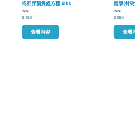
或肥胖貓隻處方糧 6lbs
健康(針對
$
430
$
360
評
評
分
分
0
0
滿
滿
查看內容
查看
分
分
5
5