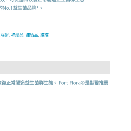
薦的No.1益生菌品牌*。
,
腸胃
,
補給品
,
補給品
,
貓貓
促進和恢復正常腸道益生菌群生態。 FortiFlora®是獸醫推薦