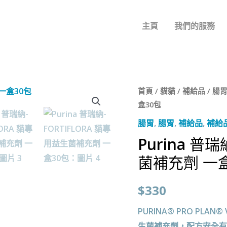
主頁
我們的服務
首頁
/
貓貓
/
補給品
/
腸
盒30包
腸胃
,
腸胃
,
補給品
,
補給
Purina 普
菌補充劑 一
$
330
PURINA® PRO PLAN® 
生菌補充劑，配方安全有