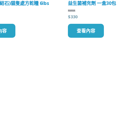
結石)貓隻處方乾糧 6lbs
益生菌補充劑 一盒30包
$
330
評
分
0
滿
內容
查看內容
分
5