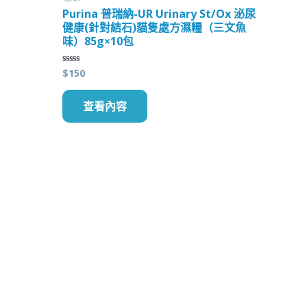
Purina 普瑞納-UR Urinary St/Ox 泌尿
健康(針對結石)貓隻處方濕糧（三文魚
味）85g×10包
$
150
評
分
0
滿
查看內容
分
5