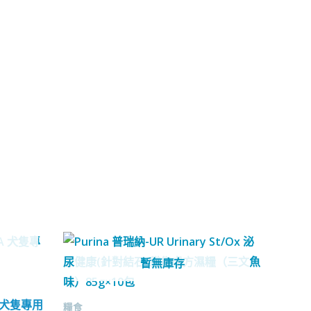
暫無庫存
A 犬隻專用
糧食